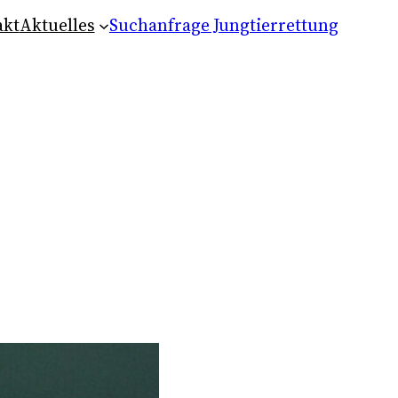
akt
Aktuelles
Suchanfrage Jungtierrettung