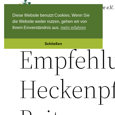
Zum
Jagdverband Rügen & Hiddensee e.V.
Inhalt
Diese Website benutzt Cookies. Wenn Sie
springen
die Website weiter nutzen, gehen wir von
Ihrem Einverständnis aus.
mehr erfahren
Schließen
Empfehlu
Heckenpf