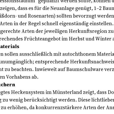
zessionsstadium“ gepflanzt werden sollte, können 
eigen, dass es für die Neuanlage genügt, 1–2 Baum
ißdorn- und Rosenarten) sollten bevorzugt werd
Arten in der Regel schnell eigenständig einstellen.
gerechte Arten der jeweiligen Herkunftsregion zu 
sprechendes Früchteangebot im Herbst und Winter 
aterials
sollen ausschließlich mit autochthonem Material,
 unumgänglich; entsprechende Herkunftsnachweis
t zu beachten. Inwieweit auf Baumschulware verz
gen Vorhabens ab.
uchern
gtes Heckensystem im Münsterland zeigt, dass Do
 zu wenig berücksichtigt werden. Diese lichtlieb
 zu erhöhen, da konkurrenzstärkere Arten der Anr