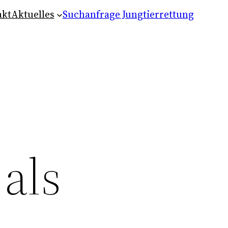
akt
Aktuelles
Suchanfrage Jungtierrettung
als