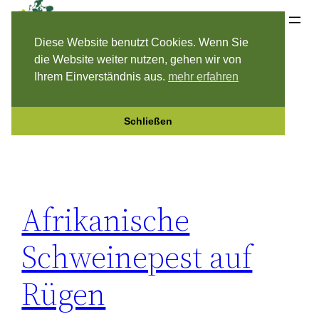
Zum
Jagdverband Rügen & Hiddensee e.V.
Inhalt
Diese Website benutzt Cookies. Wenn Sie
springen
die Website weiter nutzen, gehen wir von
Ihrem Einverständnis aus.
mehr erfahren
Kategorie:
2021
Schließen
Afrikanische
Schweinepest auf
Rügen